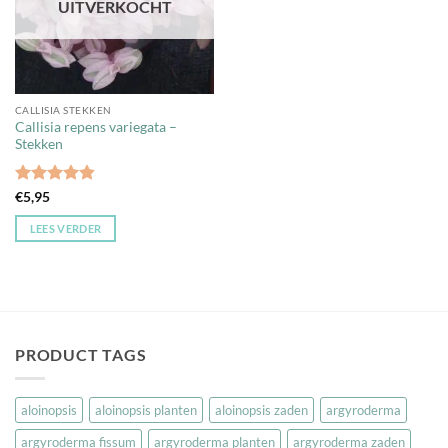
UITVERKOCHT
CALLISIA STEKKEN
Callisia repens variegata –
Stekken
Gewaardeerd
€
5,95
4.81
uit 5
LEES VERDER
PRODUCT TAGS
aloinopsis
aloinopsis planten
aloinopsis zaden
argyroderma
argyroderma fissum
argyroderma planten
argyroderma zaden