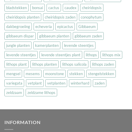
bladstekken
bonsai
cactus
caudex
cheiridopsis
cheiridopsis planten
cheiridopsis zaden
conophytum
dakbegroeiing
echeveria
epicactus
Gibbaeum
gibbaeum dispar
gibbaeum planten
gibbaeum zaden
jungle planten
kamerplanten
levende steentjes
levende steentjes
levende steentjes plant
lithops
lithops mix
lithops plant
lithops planten
lithops salicola
lithops zaden
mengsel
mesems
moonstone
stekken
stengelstekken
variegata
vetplant
vetplanten
winterhard
zaden
zeldzaam
zeldzame lithops
INFORMATION