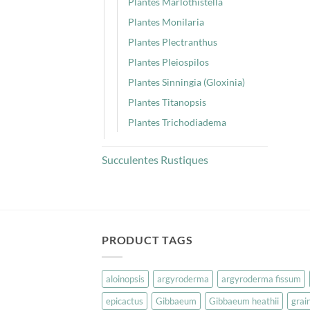
Plantes Marlothistella
Plantes Monilaria
Plantes Plectranthus
Plantes Pleiospilos
Plantes Sinningia (Gloxinia)
Plantes Titanopsis
Plantes Trichodiadema
Succulentes Rustiques
PRODUCT TAGS
aloinopsis
argyroderma
argyroderma fissum
epicactus
Gibbaeum
Gibbaeum heathii
grai