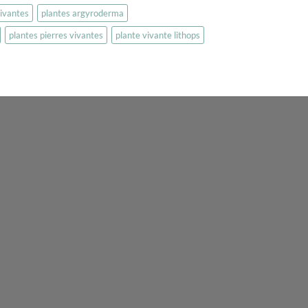
vivantes
plantes argyroderma
plantes pierres vivantes
plante vivante lithops