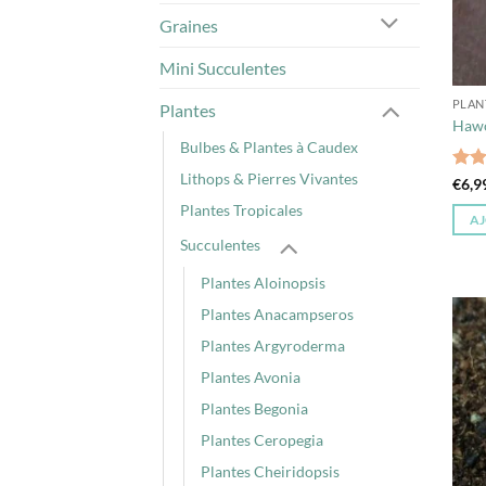
Graines
Mini Succulentes
PLAN
Plantes
Hawo
Bulbes & Plantes à Caudex
Lithops & Pierres Vivantes
Not
€
6,9
sur 
Plantes Tropicales
AJ
Succulentes
Plantes Aloinopsis
Plantes Anacampseros
Plantes Argyroderma
Plantes Avonia
Plantes Begonia
Plantes Ceropegia
Plantes Cheiridopsis