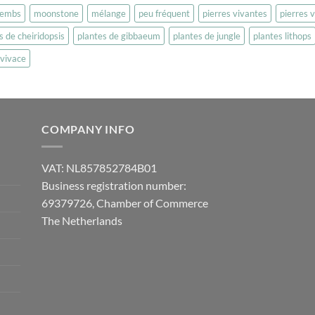
embs
moonstone
mélange
peu fréquent
pierres vivantes
pierres 
s de cheiridopsis
plantes de gibbaeum
plantes de jungle
plantes lithops
vivace
COMPANY INFO
VAT: NL857852784B01
Business registration number:
69379726, Chamber of Commerce
The Netherlands