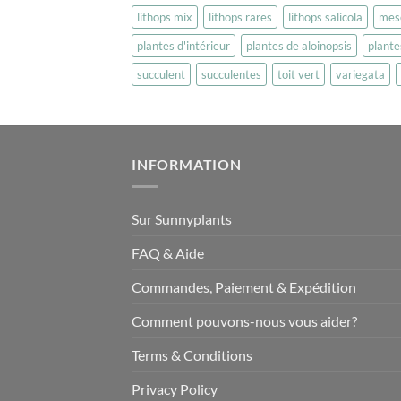
lithops mix
lithops rares
lithops salicola
mes
plantes d'intérieur
plantes de aloinopsis
plante
succulent
succulentes
toit vert
variegata
INFORMATION
Sur Sunnyplants
FAQ & Aide
Commandes, Paiement & Expédition
Comment pouvons-nous vous aider?
Terms & Conditions
Privacy Policy