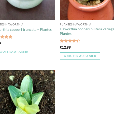
TES HAWORTHIA
PLANTES HAWORTHIA
Haworthia cooperi pilifera variega
rthia cooperi truncata – Plantes
Plantes
e
4.79
9
5
Note
4.33
€
12,99
sur 5
OUTER AU PANIER
AJOUTER AU PANIER