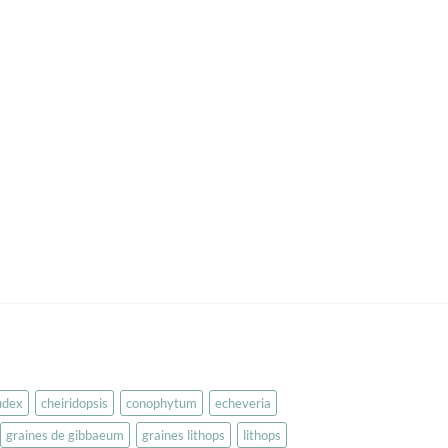
udex
cheiridopsis
conophytum
echeveria
graines de gibbaeum
graines lithops
lithops