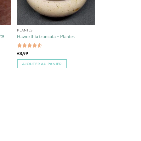
PLANTES
ta –
Haworthia truncata – Plantes
Note
4.5
€
8,99
sur 5
AJOUTER AU PANIER