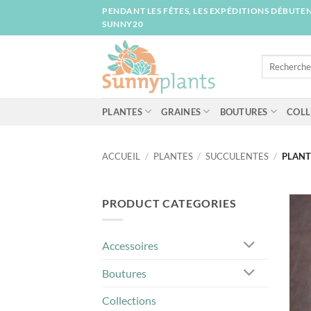
Passer
PENDANT LES FÊTES, LES EXPÉDITIONS DÉBUTEN
au
SUNNY20
contenu
Recherche
pour :
PLANTES
GRAINES
BOUTURES
COLL
ACCUEIL
/
PLANTES
/
SUCCULENTES
/
PLANT
PRODUCT CATEGORIES
Accessoires
Boutures
Collections