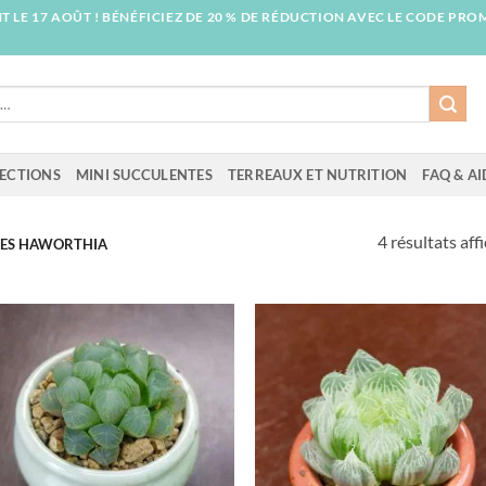
T LE 17 AOÛT ! BÉNÉFICIEZ DE 20 % DE RÉDUCTION AVEC LE CODE PRO
ECTIONS
MINI SUCCULENTES
TERREAUX ET NUTRITION
FAQ & AI
4 résultats aff
ES HAWORTHIA