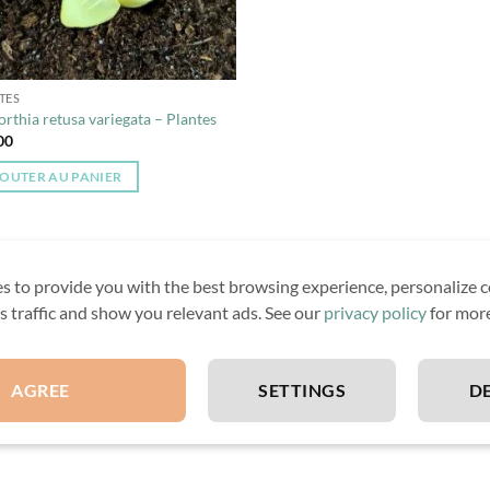
TES
rthia retusa variegata – Plantes
00
OUTER AU PANIER
s to provide you with the best browsing experience, personalize c
its traffic and show you relevant ads. See our
privacy policy
for more
AGREE
SETTINGS
D