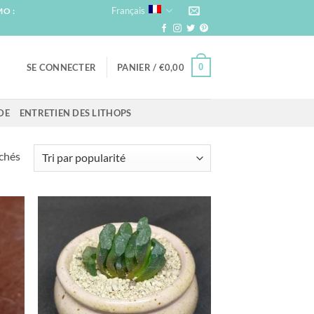
Français
MO :
0
SE CONNECTER
PANIER /
€
0,00
DE
ENTRETIEN DES LITHOPS
Trié
ichés
par
popularité