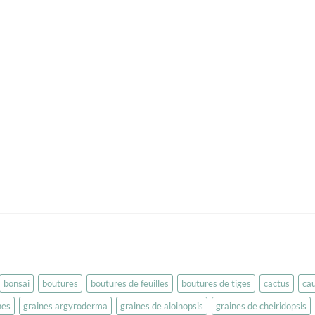
bonsai
boutures
boutures de feuilles
boutures de tiges
cactus
ca
nes
graines argyroderma
graines de aloinopsis
graines de cheiridopsis