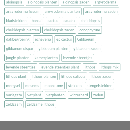
aloinopsis
aloinopsis planten
aloinopsis zaden
argyroderma
argyroderma fissum
argyroderma planten
argyroderma zaden
bladstekken
bonsai
cactus
caudex
cheiridopsis
cheiridopsis planten
cheiridopsis zaden
conophytum
dakbegroeiing
echeveria
epicactus
Gibbaeum
gibbaeum dispar
gibbaeum planten
gibbaeum zaden
jungle planten
kamerplanten
levende steentjes
levende steentjes
levende steentjes plant
lithops
lithops mix
lithops plant
lithops planten
lithops salicola
lithops zaden
mengsel
mesems
moonstone
stekken
stengelstekken
variegata
vetplant
vetplanten
winterhard
zaden
zeldzaam
zeldzame lithops