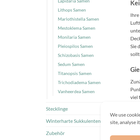
Lapidaria Samen
Kei
Lithops Samen
Ihre
Marlothistella Samen
Luft
Mestoklema Samen
unte
Monilaria Samen
Deck
Sie 
Pleiospilos Samen
soll
Schizobasis Samen
Sedum Samen
Gie
Titanopsis Samen
Zunä
Trichodiadema Samen
Punk
Vanheerdea Samen
viel
redu
Stecklinge
feuc
We use cookie
Winterharte Sukkulenten
site, analyse 
Der 
Zubehör
sofo