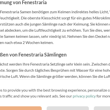
mung von Fenestraria
 Fenestraria Samen benötigen zum Keimen indirektes helles Licht
feuchtigkeit. Die oberste Kiesschicht sorgt für ein gutes Mikrokli
rstützen auch die jungen Sämlinge nach der Keimung. Sie können 
el abdecken, um die Luftfeuchtigkeit zu erhöhen. Tun Sie dies, we
die Samen keimen lassen, sehr niedrig ist. Nehmen Sie den Deckel
ten nach etwa 2 Wochen keimen.
ßen von Fenestraria Sämlingen
chst werden Ihre Fenestraria Setzlinge sehr klein sein. Zwischen 
te. Sorgen Sie durch tägliches Besprühen mit Wasser für eine hoh
 frische Luft. Wenn die Sämlinge größer werden, können Sie die L
zieren. Dies hilft den Pflanzen, eine starke Wurzelstruktur zu bild
ht halten, kann es zu Fäulnis und Schimmelbildung kommen.
s to provide you with the best browsing experience, personalize c
its traffic and show you relevant ads. See our
privacy policy
for more
Anbau von Sukkulenten aus Samen ist ein Spiel aus Versuch und Irr
rt Erfolg haben. Sie können mich jederzeit kontaktieren, wenn Sie