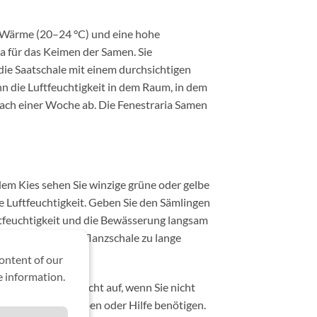
, Wärme (20–24 °C) und eine hohe
ma für das Keimen der Samen. Sie
die Saatschale mit einem durchsichtigen
nn die Luftfeuchtigkeit in dem Raum, in dem
 nach einer Woche ab. Die Fenestraria Samen
dem Kies sehen Sie winzige grüne oder gelbe
e Luftfeuchtigkeit. Geben Sie den Sämlingen
uftfeuchtigkeit und die Bewässerung langsam
en. Wenn Sie die Pflanzschale zu lange
ontent of our
 information.
tum. Geben Sie nicht auf, wenn Sie nicht
 weitere Fragen haben oder Hilfe benötigen.