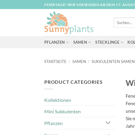
Zum
FEIERTAGE! WIR VERSENDEN AB DEM 17. AUGUS
Inhalt
springen
Suche
nach:
PFLANZEN
SAMEN
STECKLINGE
KO
STARTSEITE
/
SAMEN
/
SUKKULENTEN SAMEN
Wi
PRODUCT CATEGORIES
Fene
Kollektionen
Fene
unse
Mini Sukkulenten
Sie 
Pflanzen
Jahr