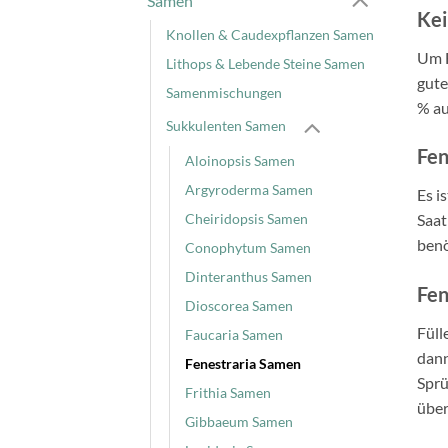
Samen
Kei
Knollen & Caudexpflanzen Samen
Um F
Lithops & Lebende Steine Samen
gute
Samenmischungen
% au
Sukkulenten Samen
Fen
Aloinopsis Samen
Argyroderma Samen
Es i
Cheiridopsis Samen
Saat
benö
Conophytum Samen
Dinteranthus Samen
Fen
Dioscorea Samen
Füll
Faucaria Samen
dann
Fenestraria Samen
Sprü
Frithia Samen
über
Gibbaeum Samen