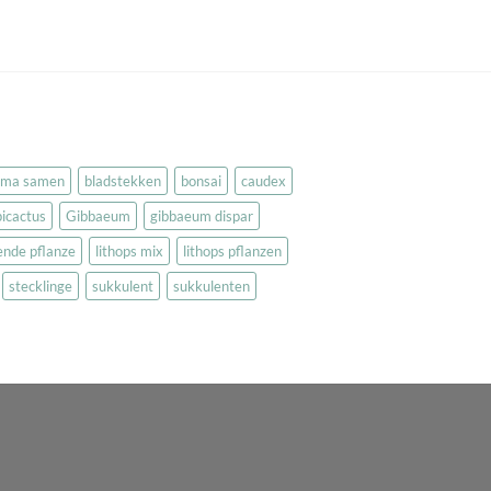
rma samen
bladstekken
bonsai
caudex
icactus
Gibbaeum
gibbaeum dispar
bende pflanze
lithops mix
lithops pflanzen
stecklinge
sukkulent
sukkulenten