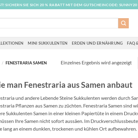
T! SICHERN SIE SICH 20 % RABATT MIT DEM GUTSCHEINCODE: SUNNY20
LLEKTIONEN
MINI SUKKULENTEN
ERDEN UND ERNÄHRUNG
FAQ &
Einzelnes Ergebnis wird angezeigt
/
FENESTRARIA SAMEN
e man Fenestraria aus Samen anbaut
straria und andere Lebende Steine Sukkulenten werden durch Sa
straria Pflanzen aus Samen zu züchten. Fenestraria Samen sind w
re Sukkulenten Samen in einer kleinen Papiertüte in einem Druckve
müssen Ihre Samen nicht sofort aussäen. Im Druckverschlussbeut
e lang an einem dunklen, trockenen und kühlen Ort aufbewahren.