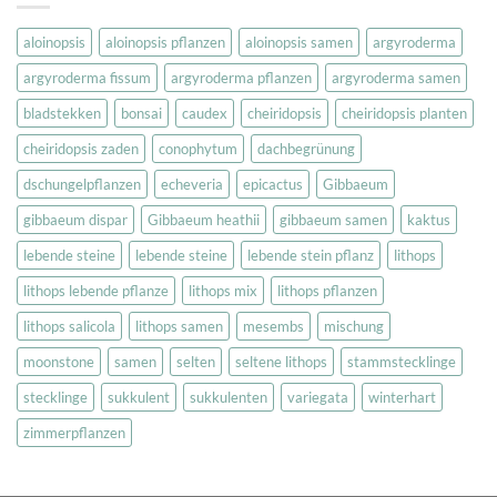
aloinopsis
aloinopsis pflanzen
aloinopsis samen
argyroderma
argyroderma fissum
argyroderma pflanzen
argyroderma samen
bladstekken
bonsai
caudex
cheiridopsis
cheiridopsis planten
cheiridopsis zaden
conophytum
dachbegrünung
dschungelpflanzen
echeveria
epicactus
Gibbaeum
gibbaeum dispar
Gibbaeum heathii
gibbaeum samen
kaktus
lebende steine
lebende steine
lebende stein pflanz
lithops
lithops lebende pflanze
lithops mix
lithops pflanzen
lithops salicola
lithops samen
mesembs
mischung
moonstone
samen
selten
seltene lithops
stammstecklinge
stecklinge
sukkulent
sukkulenten
variegata
winterhart
zimmerpflanzen