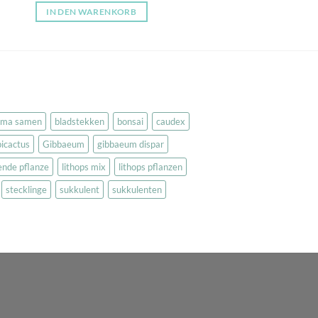
5
IN DEN WARENKORB
rma samen
bladstekken
bonsai
caudex
icactus
Gibbaeum
gibbaeum dispar
bende pflanze
lithops mix
lithops pflanzen
stecklinge
sukkulent
sukkulenten