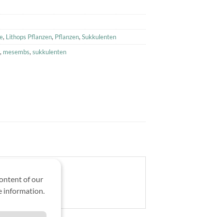
e
,
Lithops Pflanzen
,
Pflanzen
,
Sukkulenten
,
mesembs
,
sukkulenten
ontent of our
 information.