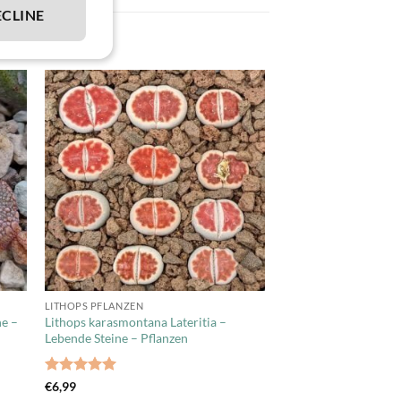
ECLINE
LITHOPS PFLANZEN
ne –
Lithops karasmontana Lateritia –
Lebende Steine – Pflanzen
Bewertet
€
6,99
mit
5
von