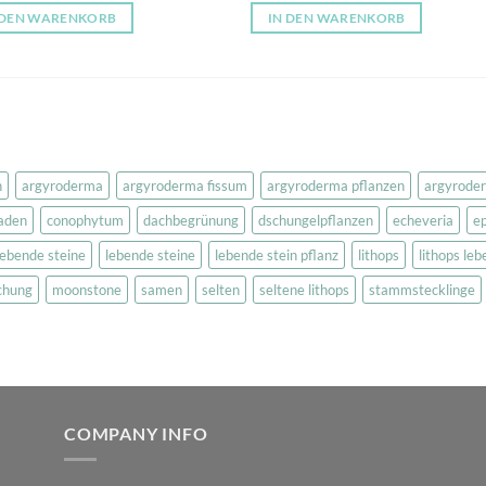
5
5
 DEN WARENKORB
IN DEN WARENKORB
n
argyroderma
argyroderma fissum
argyroderma pflanzen
argyrode
zaden
conophytum
dachbegrünung
dschungelpflanzen
echeveria
ep
lebende steine
lebende steine
lebende stein pflanz
lithops
lithops le
chung
moonstone
samen
selten
seltene lithops
stammstecklinge
COMPANY INFO