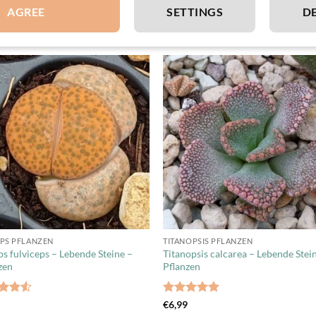
AGREE
SETTINGS
D
PS PFLANZEN
TITANOPSIS PFLANZEN
ps fulviceps – Lebende Steine –
Titanopsis calcarea – Lebende Stei
zen
Pflanzen
rtet
Bewertet
9
€
6,99
.5
mit
5
von