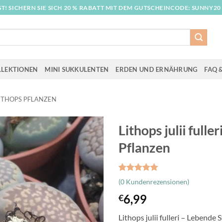
T! SICHERN SIE SICH 20 % RABATT MIT DEM GUTSCHEINCODE: SUNNY20
LLEKTIONEN
MINI SUKKULENTEN
ERDEN UND ERNÄHRUNG
FAQ &
ITHOPS PFLANZEN
Lithops julii fulle
Pflanzen
Bewertet
1
(
0
Kundenrezensionen)
mit
5
von
5, basierend
6,99
€
auf
Kundenbewertung
Lithops julii fulleri – Lebende 