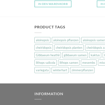
5
von 
IN DEN WARENKORB
IN
PRODUCT TAGS
aloinopsis
aloinopsis pflanzen
aloinopsis same
cheiridopsis
cheiridopsis planten
cheiridopsis 
Gibbaeum heathii
gibbaeum samen
kaktus
lithops salicola
lithops samen
mesembs
mis
variegata
winterhart
zimmerpflanzen
INFORMATION