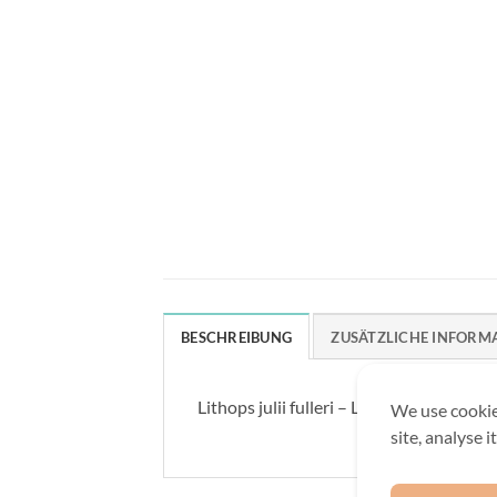
BESCHREIBUNG
ZUSÄTZLICHE INFORM
Lithops julii fulleri – Lebende Steine –
We use cookie
site, analyse 