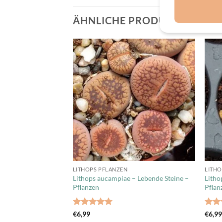
ÄHNLICHE PRODUKTE
LITHOPS PFLANZEN
LITHO
Lithops aucampiae – Lebende Steine –
Litho
Pflanzen
Pflan
Bewertet
Bewe
€
6,99
€
6,9
mit
5
von
mit
4