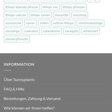
lithops lebende pflanze
lithops mix
lithops pflanzen
lithops salicola
lithops samen
mesembs
mischung
moonstone
samen
selten
seltene lithops
stammstecklinge
stecklinge
sukkulent
sukkulenten
variegata
winterhart
zimmerpflanzen
INFORMATION
Über Sunnyplants
FAQ & Hilfe
Bestellungen, Zahlung & Versand
Wie können wir Ihnen helfen?