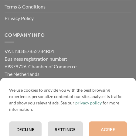
Terms & Conditions
Privacy Policy
COMPANY INFO
VAT: NL857852784B01
Business registration number:
69379726, Chamber of Commerce
The Netherlands
We use cookies to provide you with the best browsing
experience, personalize content of our site, analyse its traffic
PayPal
IDeal
Credit
Bank
Bancontact
Sofort
and show you relevant ads. See our
privacy policy
for more
Card
Transfer
information.
Copyright 2026 ©
Sunnyplants
Sunnyplants.com verwendet funktionale und analytische Cookies.
Durch die Nutzung unserer Website stimmen Sie der Verwendung
English
Deutsch
Nederlands
Français
DECLINE
SETTINGS
AGREE
dieser Cookies zu.
Privacy Policy
Ok