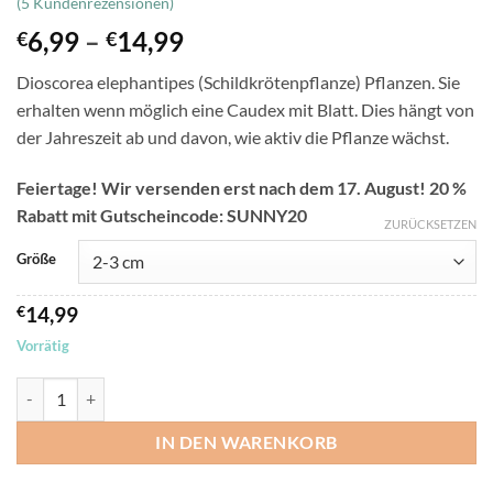
(
5
Kundenrezensionen)
mit
4.74
von 5,
Preisspanne:
6,99
–
14,99
€
€
basierend
€6,99
auf
Dioscorea elephantipes (Schildkrötenpflanze) Pflanzen. Sie
Kundenbewertungen
bis
erhalten wenn möglich eine Caudex mit Blatt. Dies hängt von
€14,99
der Jahreszeit ab und davon, wie aktiv die Pflanze wächst.
Feiertage! Wir versenden erst nach dem 17. August! 20 %
Rabatt mit Gutscheincode: SUNNY20
ZURÜCKSETZEN
Größe
€
14,99
Vorrätig
Dioscorea elephantipes - Schildkrötenpflanze - Pflanzen Menge
IN DEN WARENKORB