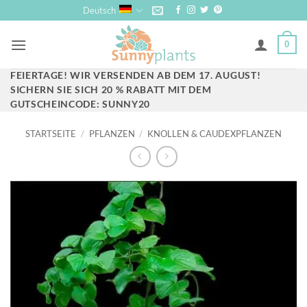
Zum
Deutsch
Inhalt
springen
0
FEIERTAGE! WIR VERSENDEN AB DEM 17. AUGUST!
SICHERN SIE SICH 20 % RABATT MIT DEM
GUTSCHEINCODE: SUNNY20
STARTSEITE
/
PFLANZEN
/
KNOLLEN & CAUDEXPFLANZEN