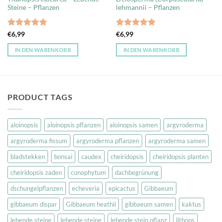
Steine – Pflanzen
lehmannii – Pflanzen
Bewertet
Bewertet
€
6,99
€
6,99
mit
5
von
mit
5
von
5
5
IN DEN WARENKORB
IN DEN WARENKORB
PRODUCT TAGS
aloinopsis
aloinopsis pflanzen
aloinopsis samen
argyroderma
argyroderma fissum
argyroderma pflanzen
argyroderma samen
bladstekken
bonsai
caudex
cheiridopsis
cheiridopsis planten
cheiridopsis zaden
conophytum
dachbegrünung
dschungelpflanzen
echeveria
epicactus
Gibbaeum
gibbaeum dispar
Gibbaeum heathii
gibbaeum samen
kaktus
lebende steine
lebende steine
lebende stein pflanz
lithops