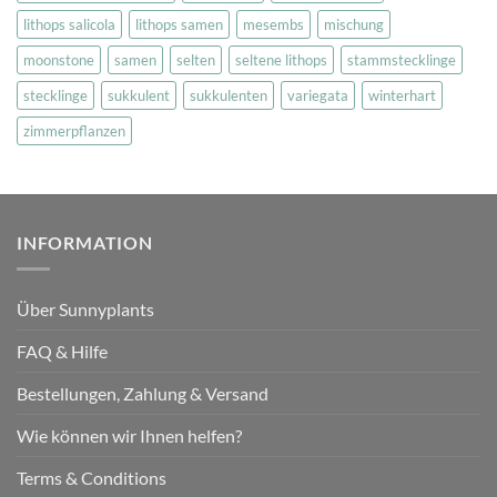
lithops salicola
lithops samen
mesembs
mischung
moonstone
samen
selten
seltene lithops
stammstecklinge
stecklinge
sukkulent
sukkulenten
variegata
winterhart
zimmerpflanzen
INFORMATION
Über Sunnyplants
FAQ & Hilfe
Bestellungen, Zahlung & Versand
Wie können wir Ihnen helfen?
Terms & Conditions