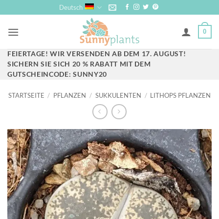
Zum
Deutsch
Inhalt
springen
0
FEIERTAGE! WIR VERSENDEN AB DEM 17. AUGUST!
SICHERN SIE SICH 20 % RABATT MIT DEM
GUTSCHEINCODE: SUNNY20
STARTSEITE
/
PFLANZEN
/
SUKKULENTEN
/
LITHOPS PFLANZEN