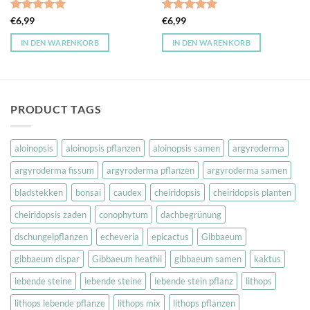
Bewertet
Bewertet
€
6,99
€
6,99
mit
5
von
mit
5
von
5
5
IN DEN WARENKORB
IN DEN WARENKORB
PRODUCT TAGS
aloinopsis
aloinopsis pflanzen
aloinopsis samen
argyroderma
argyroderma fissum
argyroderma pflanzen
argyroderma samen
bladstekken
bonsai
caudex
cheiridopsis
cheiridopsis planten
cheiridopsis zaden
conophytum
dachbegrünung
dschungelpflanzen
echeveria
epicactus
Gibbaeum
gibbaeum dispar
Gibbaeum heathii
gibbaeum samen
kaktus
lebende steine
lebende steine
lebende stein pflanz
lithops
lithops lebende pflanze
lithops mix
lithops pflanzen