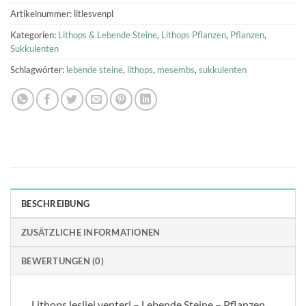
Artikelnummer:
litlesvenpl
Kategorien:
Lithops & Lebende Steine
,
Lithops Pflanzen
,
Pflanzen
,
Sukkulenten
Schlagwörter:
lebende steine
,
lithops
,
mesembs
,
sukkulenten
BESCHREIBUNG
ZUSÄTZLICHE INFORMATIONEN
BEWERTUNGEN (0)
Lithops lesliei venteri – Lebende Steine – Pflanzen